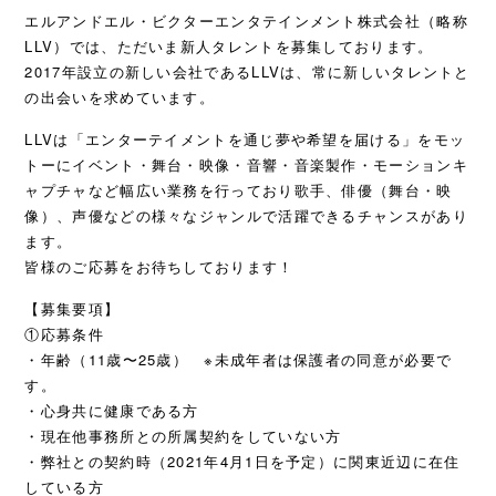
エルアンドエル・ビクターエンタテインメント株式会社（略称
LLV）では、ただいま新人タレントを募集しております。
2017年設立の新しい会社であるLLVは、常に新しいタレントと
の出会いを求めています。
LLVは「エンターテイメントを通じ夢や希望を届ける」をモッ
トーにイベント・舞台・映像・音響・音楽製作・モーションキ
ャプチャなど幅広い業務を行っており歌手、俳優（舞台・映
像）、声優などの様々なジャンルで活躍できるチャンスがあり
ます。
皆様のご応募をお待ちしております！
【募集要項】
①応募条件
・年齢（11歳〜25歳） ※未成年者は保護者の同意が必要で
す。
・心身共に健康である方
・現在他事務所との所属契約をしていない方
・弊社との契約時（2021年4月1日を予定）に関東近辺に在住
している方